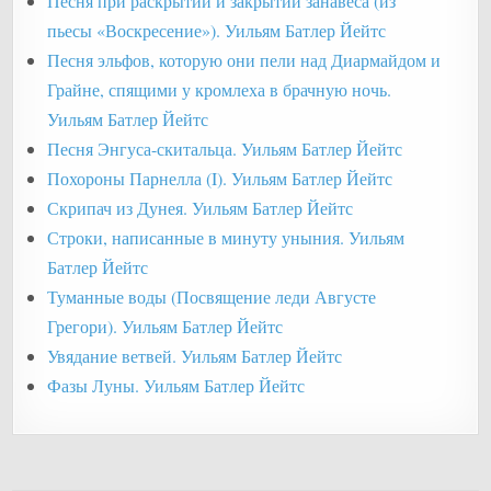
Песня при раскрытии и закрытии занавеса (из
пьесы «Воскресение»). Уильям Батлер Йейтс
Песня эльфов, которую они пели над Диармайдом и
Грайне, спящими у кромлеха в брачную ночь.
Уильям Батлер Йейтс
Песня Энгуса-скитальца. Уильям Батлер Йейтс
Похороны Парнелла (I). Уильям Батлер Йейтс
Скрипач из Дунея. Уильям Батлер Йейтс
Строки, написанные в минуту уныния. Уильям
Батлер Йейтс
Туманные воды (Посвящение леди Августе
Грегори). Уильям Батлер Йейтс
Увядание ветвей. Уильям Батлер Йейтс
Фазы Луны. Уильям Батлер Йейтс