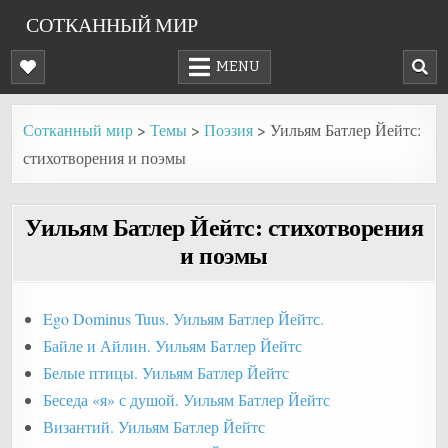
Skip
СОТКАННЫЙ МИР
to
content
MENU
Сотканный мир
>
Темы
>
Поэзия
>
Уильям Батлер Йейтс:
стихотворения и поэмы
Уильям Батлер Йейтс: стихотворения
и поэмы
Ego Dominus Tuus. Уильям Батлер Йейтс.
Байле и Айлин. Уильям Батлер Йейтс
Белые птицы. Уильям Батлер Йейтс
Беседа «я» с душой. Уильям Батлер Йейтс
Византий. Уильям Батлер Йейтс