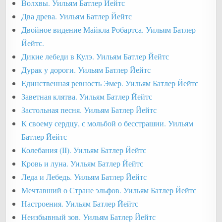
Волхвы. Уильям Батлер Йейтс
Два древа. Уильям Батлер Йейтс
Двойное видение Майкла Робартса. Уильям Батлер
Йейтс.
Дикие лебеди в Кулэ. Уильям Батлер Йейтс
Дурак у дороги. Уильям Батлер Йейтс
Единственная ревность Эмер. Уильям Батлер Йейтс
Заветная клятва. Уильям Батлер Йейтс
Застольная песня. Уильям Батлер Йейтс
К своему сердцу, с мольбой о бесстрашии. Уильям
Батлер Йейтс
Колебания (II). Уильям Батлер Йейтс
Кровь и луна. Уильям Батлер Йейтс
Леда и Лебедь. Уильям Батлер Йейтс
Мечтавший о Стране эльфов. Уильям Батлер Йейтс
Настроения. Уильям Батлер Йейтс
Неизбывный зов. Уильям Батлер Йейтс