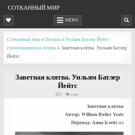
Skip
СОТКАННЫЙ МИР
to
content
MENU
Сотканный мир
>
Поэзия
>
Уильям Батлер Йейтс:
стихотворения и поэмы
>
Заветная клятва. Уильям Батлер
Йейтс
Заветная клятва. Уильям Батлер
Йейтс
0
1160
Заветная клятва
Автор: William Butler Yeats
Перевод: Анна Блейз (с)