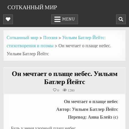
Skip
СОТКАННЫЙ МИР
to
content
MENU
Сотканный мир
>
Поэзия
>
Уильям Батлер Йейтс:
стихотворения и поэмы
>
Он мечтает о плаще небес.
Уильям Батлер Йейтс
Он мечтает о плаще небес. Уильям
Батлер Йейтс
0
1280
Он мечтает о плаще небес
Автор: Уильям Батлер Йейтс
Перевод: Анна Блейз (с)
Будь у меня узорный плащ небес,