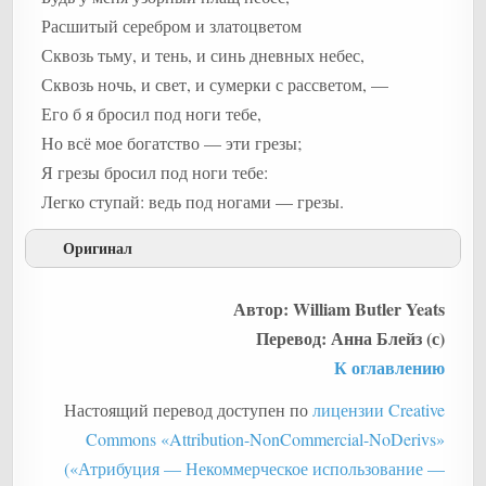
Расшитый серебром и златоцветом
Сквозь тьму, и тень, и синь дневных небес,
Сквозь ночь, и свет, и сумерки с рассветом, —
Его б я бросил под ноги тебе,
Но всё мое богатство — эти грезы;
Я грезы бросил под ноги тебе:
Легко ступай: ведь под ногами — грезы.
Оригинал
He Wishes for the Cloths of Heaven
Автор: William Butler Yeats
Перевод: Анна Блейз (с)
К оглавлению
Настоящий перевод доступен по
лицензии Creative
Commons «Attribution-NonCommercial-NoDerivs»
(«Атрибуция — Некоммерческое использование —