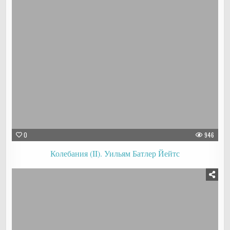
0
946
Колебания (II). Уильям Батлер Йейтс