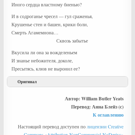
Иного сердца властному биенью?
И в содроганье чресел — гул сраженья,
Крушенье стен и башен, крики боли,
Смерть Агамемнона…
Сквозь забытье
Вкусила ли она за вожделеньем
И знанье небожителя, доколе,
Пресытясь, клюв не выронил ее?
Оригинал
Leda and the Swan
Автор: William Butler Yeats
Перевод: Анна Блейз (с)
К оглавлению
Настоящий перевод доступен по
лицензии Creative
Commons «Attribution-NonCommercial-NoDerivs»