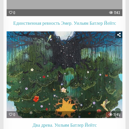
0
1143
Единственная ревность Эмер. Уильям Батлер Йейтс
0
1545
Два древа. Уильям Батлер Йейтс