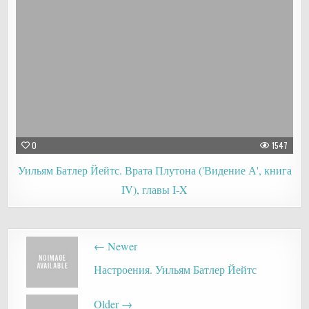
0
1547
Уильям Батлер Йейтс. Врата Плутона ('Видение А', книга
IV), главы I-X
Post
← Newer
navigation
Настроения. Уильям Батлер Йейтс
Older →