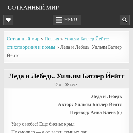
Skip
СОТКАННЫЙ МИР
to
content
MENU
Сотканный мир
>
Поэзия
>
Уильям Батлер Йейтс:
стихотворения и поэмы
>
Леда и Лебедь. Уильям Батлер
Йейтс
Леда и Лебедь. Уильям Батлер Йейтс
0
1492
Леда и Лебедь
Автор: Уильям Батлер Йейтс
Перевод: Анна Блейз (с)
Удар с небес! Еще биенье крыл
Не смолкло — а от ласки темных лап