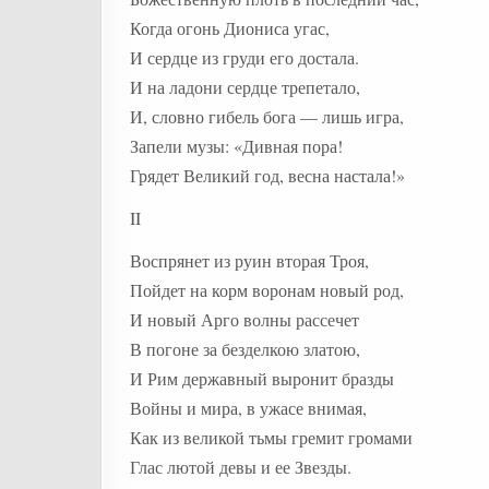
Когда огонь Диониса угас,
И сердце из груди его достала.
И на ладони сердце трепетало,
И, словно гибель бога — лишь игра,
Запели музы: «Дивная пора!
Грядет Великий год, весна настала!»
II
Воспрянет из руин вторая Троя,
Пойдет на корм воронам новый род,
И новый Арго волны рассечет
В погоне за безделкою златою,
И Рим державный выронит бразды
Войны и мира, в ужасе внимая,
Как из великой тьмы гремит громами
Глас лютой девы и ее Звезды.