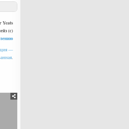
r Yeats
йз (с)
влению
буция —
ванная
.