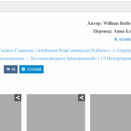
Автор: William Butle
Перевод: Анна Бле
К огла
reative Commons «Attribution-NonCommercial-NoDerivs» («Атри
пользование — Без производных произведений») 3.0 Непортиро
VK
TELEGRAM