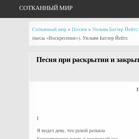
Skip
СОТКАННЫЙ МИР
to
content
Сотканный мир
>
Поэзия
>
Уильям Батлер Йейтс
пьесы «Воскресение»). Уильям Батлер Йейтс
Песня при раскрытии и закрыт
П
I
Я видел деву, что рукой разъяла
Божественную плоть в последний час,