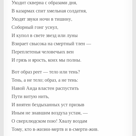
Уходит скверна с образами дня,
В казармах спит хмельная солдатня,
Уходят звуки ночи в тишину,
Соборный гонг уснул,
И купол в свете звезд или луны
Взирает свысока на смертный тлен —
Переплетенья человечьих вен
И грязь и ярость, коих мы полны.
Вот образ реет — тело или тень?
Тень, а не тело; образ, а не тень:
Навой Аида властен распустить
Пути витую нить,
И внятен бездыханных уст призыв
Иным не знавшим воздуха устам, —
О сверхлюдском пою! Хвалу воздам
Тому, кто в-жизни-мертв и в-смерти-жив.