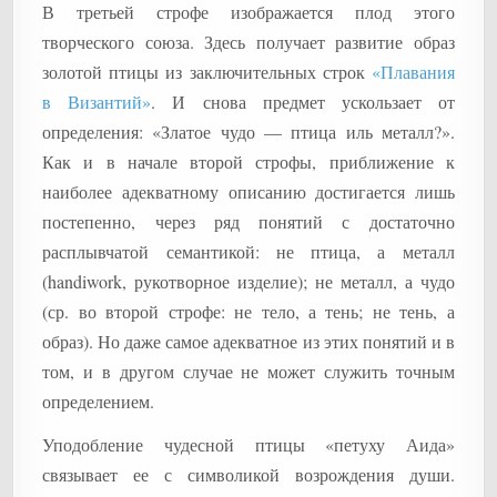
В третьей строфе изображается плод этого
творческого союза. Здесь получает развитие образ
золотой птицы из заключительных строк
«Плавания
в Византий»
. И снова предмет ускользает от
определения: «Златое чудо — птица иль металл?».
Как и в начале второй строфы, приближение к
наиболее адекватному описанию достигается лишь
постепенно, через ряд понятий с достаточно
расплывчатой семантикой: не птица, а металл
(handiwork, рукотворное изделие); не металл, а чудо
(ср. во второй строфе: не тело, а тень; не тень, а
образ). Но даже самое адекватное из этих понятий и в
том, и в другом случае не может служить точным
определением.
Уподобление чудесной птицы «петуху Аида»
связывает ее с символикой возрождения души.