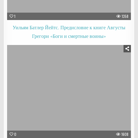
1
1358
Уильям Батлер Йейтс. Предисловие к книге Августы
Грегори «Боги и смертные воины»
0
1608