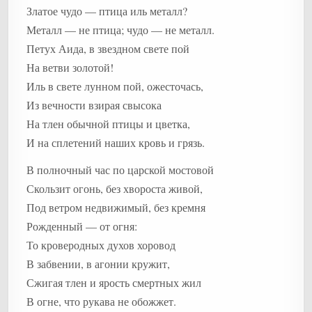
Златое чудо — птица иль металл?
Металл — не птица; чудо — не металл.
Петух Аида, в звездном свете пой
На ветви золотой!
Иль в свете лунном пой, ожесточась,
Из вечности взирая свысока
На тлен обычной птицы и цветка,
И на сплетений наших кровь и грязь.
В полночный час по царской мостовой
Скользит огонь, без хвороста живой,
Под ветром недвижимый, без кремня
Рожденный — от огня:
То кроверодных духов хоровод
В забвении, в агонии кружит,
Сжигая тлен и ярость смертных жил
В огне, что рукава не обожжет.