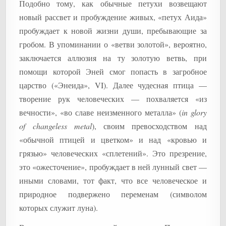
Подобно тому, как обычные петухи возвещают
новый рассвет и пробуждение живых, «петух Аида»
пробуждает к новой жизни души, пребывающие за
гробом. В упоминании о «ветви золотой», вероятно,
заключается аллюзия на ту золотую ветвь, при
помощи которой Эней смог попасть в загробное
царство («Энеида», VI). Далее чудесная птица —
творение рук человеческих — похваляется «из
вечности», «во славе неизменного металла» (
in glory
of changeless metal
), своим превосходством над
«обычной птицей и цветком» и над «кровью и
грязью» человеческих «сплетений». Это презрение,
это «ожесточение», пробуждает в ней лунный свет —
иными словами, тот факт, что все человеческое и
природное подвержено переменам (символом
которых служит луна).