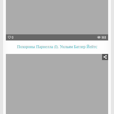
0
968
Похороны Парнелла (I). Уильям Батлер Йейтс