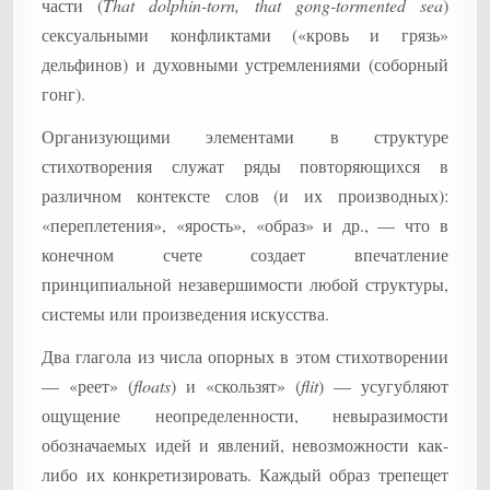
части (
That dolphin-torn, that gong-tormented sea
)
сексуальными конфликтами («кровь и грязь»
дельфинов) и духовными устремлениями (соборный
гонг).
Организующими элементами в структуре
стихотворения служат ряды повторяющихся в
различном контексте слов (и их производных):
«переплетения», «ярость», «образ» и др., — что в
конечном счете создает впечатление
принципиальной незавершимости любой структуры,
системы или произведения искусства.
Два глагола из числа опорных в этом стихотворении
— «реет» (
floats
) и «скользят» (
flit
) — усугубляют
ощущение неопределенности, невыразимости
обозначаемых идей и явлений, невозможности как-
либо их конкретизировать. Каждый образ трепещет