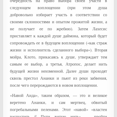
очередность на право выбора своей участи в
следующем воплощении (при этом душа
добровольно избирает участь в соответствии со
своими склонностями и опытом прожитой жизни, а
не получает ее по жребию). Затем Лахесис
приставляет к каждой душе даймона, который будет
сопровождать ее в будущем воплощении («как страж
жизни и исполнитель сделанного выбора»). Вторая
мойра, Клото, прикасаясь к душе, утверждает тем
самым ее выбор, а третья, Атропос, делает нить
будущей жизни неизменной. Далее души проходят
сквозь престол Ананки и пьют из реки забвения,
после чего перерождаются в новом воплощении.
«Навой Аида», таким образом, — это и великое
веретено Ананки, и сам мертвец, обвитый
погребальными пеленами. Этот «навой» «властен
распустить // Пути витую нить» — пройти