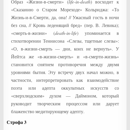
Образ «Жизни-в-смерти» (
life-in-death
) восходит к
«Сказанию о Старом Мореходе» Кольриджа: «То
Жизнь-и-в-Смерти, да, она! // Ужасный гость в ночи
без сна, // Кровь леденящий бред» (пер. В. Левика);
«смерть-в-жизни» (
death-in-life
) упоминается в
стихотворении Теннисона «Слезы, тщетные слезы»:
«О, в-жизни-смерть — дни, коих не вернуть». У
Йейтса же «в-жизни-смерть» и «в-смерти-жизнь»
становится снятием противоречия между двумя
уровнями бытия. Эту встречу двух начал можно, в
частности, интерпретировать как взаимодействие
поэта или адепта оккультных искусств со
«сверхлюдским» духом — Даймоном, который
руководит творческим процессом или дарует
блаженство медитирующему адепту.
Строфа 3