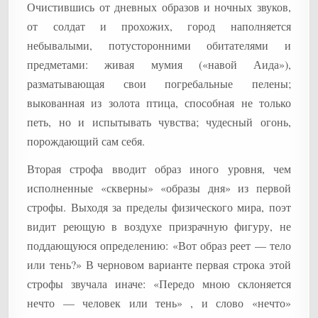
Очистившись от дневных образов и ночных звуков,
от солдат и прохожих, город наполняется
небывалыми, потусторонними обитателями и
предметами: живая мумия («навой Аида»),
разматывающая свои погребальные пелены;
выкованная из золота птица, способная не только
петь, но и испытывать чувства; чудесный огонь,
порождающий сам себя.
Вторая строфа вводит образ иного уровня, чем
исполненные «скверны» «образы дня» из первой
строфы. Выходя за пределы физического мира, поэт
видит реющую в воздухе призрачную фигуру, не
поддающуюся определению: «Вот образ реет — тело
или тень?» В черновом варианте первая строка этой
строфы звучала иначе: «Передо мною склоняется
нечто — человек или тень» , и слово «нечто»