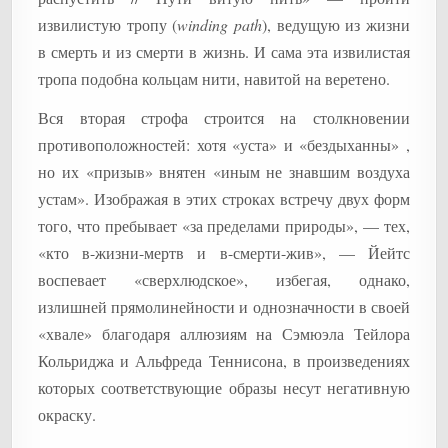
извилистую тропу (
winding path
), ведущую из жизни
в смерть и из смерти в жизнь. И сама эта извилистая
тропа подобна кольцам нити, навитой на веретено.
Вся вторая строфа строится на столкновении
противоположностей: хотя «уста» и «бездыханны» ,
но их «призыв» внятен «иным не знавшим воздуха
устам». Изображая в этих строках встречу двух форм
того, что пребывает «за пределами природы», — тех,
«кто в-жизни-мертв и в-смерти-жив», — Йейтс
воспевает «сверхлюдское», избегая, однако,
излишней прямолинейности и однозначности в своей
«хвале» благодаря аллюзиям на Сэмюэла Тейлора
Кольриджа и Альфреда Теннисона, в произведениях
которых соответствующие образы несут негативную
окраску.