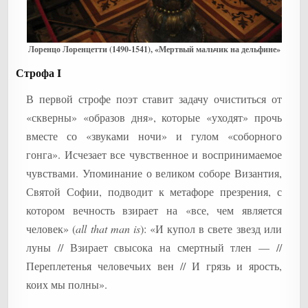
Лоренцо Лоренцетти (1490-1541), «Мертвый мальчик на дельфине»
Строфа I
В первой строфе поэт ставит задачу очиститься от
«скверны» «образов дня», которые «уходят» прочь
вместе со «звуками ночи» и гулом «соборного
гонга». Исчезает все чувственное и воспринимаемое
чувствами. Упоминание о великом соборе Византия,
Святой Софии, подводит к метафоре презрения, с
котором вечность взирает на «все, чем является
человек» (
all that man is
): «И купол в свете звезд или
луны // Взирает свысока на смертный тлен — //
Переплетенья человечьих вен // И грязь и ярость,
коих мы полны».