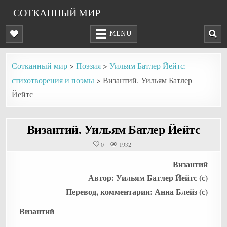
Skip
СОТКАННЫЙ МИР
to
content
MENU
Сотканный мир
>
Поэзия
>
Уильям Батлер Йейтс:
стихотворения и поэмы
>
Византий. Уильям Батлер
Йейтс
Византий. Уильям Батлер Йейтс
0
1932
Византий
Автор: Уильям Батлер Йейтс (с)
Перевод, комментарии: Анна Блейз (с)
Византий