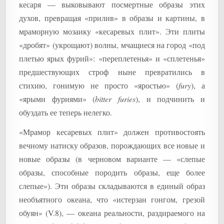
кесаря — выковывают посмертные образы этих
духов, превращая «прилив» в образы и картины, в
мраморную мозаику «кесаревых плит». Эти плиты
«дробят» (укрощают) волны, мчащиеся на город «под
плетью ярых фурий»: «переплетенья» и «сплетенья»
предшествующих строф ныне превратились в
стихию, гонимую не просто «яростью» (
fury
), а
«ярыми фуриями» (
bitter furies
), и подчинить и
обуздать ее теперь нелегко.
«Мрамор кесаревых плит» должен противостоять
вечному натиску образов, порождающих все новые и
новые образы (в черновом варианте — «слепые
образы, способные породить образы, еще более
слепые»). Эти образы складываются в единый образ
необъятного океана, что «истерзан гонгом, грезой
обуян» (V.8), — океана реальности, раздираемого на