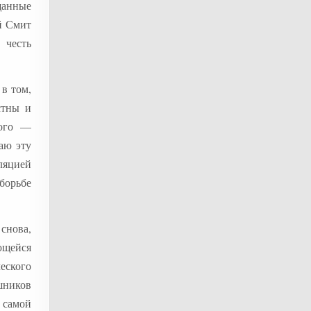
щанные
й Смит
 честь
в том,
стны и
рого —
наю эту
ляцией
 борьбе
снова,
ающейся
ческого
шников
в самой