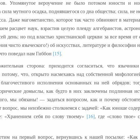
вов. Упомянутое вероучение не было потоком юности и но
 сила мутного осадка, поднявшегося со дна общества; сила, не 
сса. Даже магометанство, которое так часто обвиняют в матери
ем расцвет наук, взрастив целую плеяду алгебраистов, астрон
й день; но под властью христианской церкви за все время от 
ия чисто языческого!) об искусствах, литературе и философии 
 что поведал нам Гиббон
[15]
.
жительная сторона: приходится согласиться, что язычник
 потому, что, открыто насмехаясь над собственной мифологией
 благочестивого исполнения основанных на ней обрядов; тог
орические домыслы, как будто в них заключены подлинная ис
о, мы обязаны! — задаться вопросом, как и почему обстояте
т вопрос, мы неизбежно столкнемся с задачей: «Как юноше соде
е: «Хранением себя по слову твоему»
[16]
, где «слово твое» 
ветим на первый вопрос, вернувшись к нашей посылке: «Как 