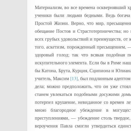
Материализм, во все времена осквернявший хр
ученики были людьми бедными. Ведь богача
Простой Жизни. Верно, что мир, пресыщенн
обещание Постов и Страстотерпничества; но 
всех грубых удовольствий и преимуществ, от 
того, аскетизм, порожденный пресыщением, — э
здоровый голод; так что всякая подобная 
искупительного элемента. Если бы в Риме наш
бы Катона, Брута, Курция, Сципиона и Юлиана;
учитель, Максим
[13]
, был подлинным адептом
дела; можно предположить, что он уже стоял
станем увлекаться подобными досужими домыс
потерпел крушение, невиданное со времен ле
мною благородное убеждение в могущес
преступлениями, — убеждение столь твердое,
вероучения Павла смогли утвердиться един