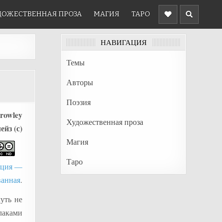
ДОЖЕСТВЕННАЯ ПРОЗА
МАГИЯ
ТАРО
НАВИГАЦИЯ
Темы
Авторы
Поэзия
Crowley
Художественная проза
йз (с)
Магия
Таро
буция —
ванная
.
уть не
улаками