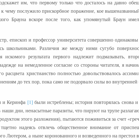
дскажет им, что первому только что досталось на давно обе
 к чему послужило прискорбное поражение, кое вышеназванны
шого Брауна вскоре после того, как упомянутый Браун имел
тр, епископ и профессор университета совершенно одинаковы 
лись школьниками. Различия же между ними сугубо поверхно
ия искомого результата первого надлежит подмазывать, вто
надежде на немедленное согласие со стороны читателя, я начи
его расцвета христианство полностью довольствовалось ассими
онениям до тех пор, пока само не подорвало силы во внутренней
ни и Керинфа
[1]
были истреблены; история повторялась снова и 
, в наши дни, ненасытные паразиты, что пируют на трупе разлаг
одуктом этого разложения), пытаются поживиться за счет «гре
, тщетно надеясь отвлечь общественное внимание от приспе
го Лютером, а ныне коронованного и возведенного на престол 