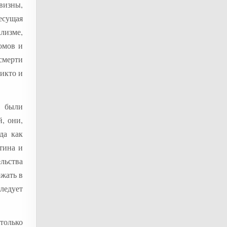
визны,
несущая
ализме,
омов и
смерти
никто и
и были
, они,
да как
тина и
льства
ржать в
следует
только