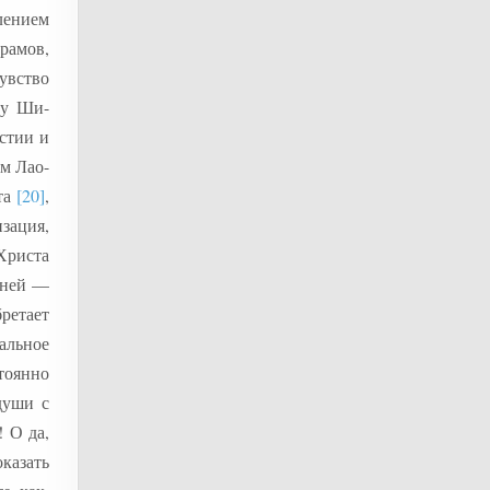
лением
рамов,
увство
му Ши-
стии и
ям Лао-
ета
[20]
,
зация,
Христа
дней —
бретает
альное
тоянно
души с
 О да,
оказать