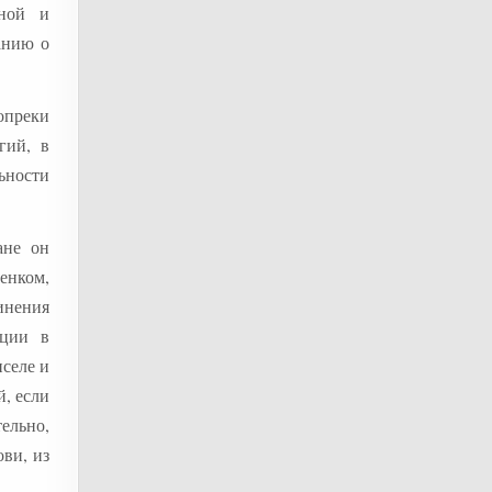
вной и
анию о
опреки
гий, в
ьности
ане он
енком,
инения
нции в
нселе и
й, если
ельно,
ви, из