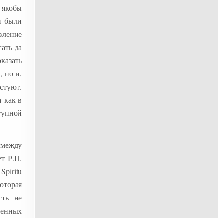
 якобы
и были
вление
гать да
казать
, но и,
стуют.
а как в
тупной
 между
т Р.П.
Spiritu
которая
сть не
щенных