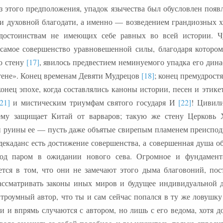
з этого предположения, упадок язычества был обусловлен появ
и духовной благодати, а именно — возведением грандиозных х
достоинствам не имеющих себе равных во всей истории. Ч
 самое совершенство уравновешенной силы, благодаря которо
ю стену
[17]
, явилось предвестием неминуемого упадка его дина
тене». Конец временам Девяти Мудрецов
[18]
; конец премудрост
конец эпохе, когда составлялись каноны истории, песен и этик
[21]
и мистическим триумфам святого государя И
[22]
! Цивили
нему защищает Китай от варваров; такую же стену Церковь 
 и руины ее — пусть даже объятые свирепым пламенем преиспо
декаданс есть достижение совершенства, а совершенная душа о
од паром в ожидании нового сева. Огромное и фундамент
тся в том, что они не замечают этого дыма благовоний, пос
рассматривать законы иных миров и будущее индивидуальной 
троумный автор, что ты и сам сейчас попался в ту же ловушку!
 и впрямь случаются с автором, но лишь с его ведома, хотя д