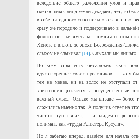
вследствие общего разложения умов и нра
сметающим с лица земли декаданс; нет, то была
в себе ни единого спасительного зерна прогре
сразу же породило и поддерживало в дальнейш
философов, чьи имена мы помним и чтим по се
Христа и вплоть до эпохи Возрождения (движен
слыхом не слыхивал
[14]
. Слыхали мы лишьто,
Во всем этом есть, безусловно, своя поло
одухотвореннее своих преемников, — хотя бы
тем не менее, ни на волос не отступали от
христианин цепляется за несущественные ист
важный смысл. Однако мы вправе — более тог
сложились именно так. А получив ответ на это
чистоте путь свой?», — и найдем ее решени
понимать как «труды Алистера Кроули».
Но я забегаю вперед; давайте для начала от