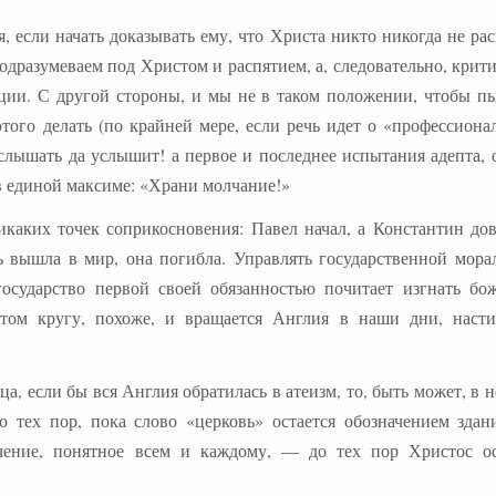
я, если начать доказывать ему, что Христа никто никогда не ра
дразумеваем под Христом и распятием, а, следовательно, крит
ции. С другой стороны, и мы не в таком положении, чтобы пы
этого делать (по крайней мере, если речь идет о «профессиона
лышать да услышит! а первое и последнее испытания адепта, 
в единой максиме: «Храни молчание!»
аких точек соприкосновения: Павел начал, а Константин до
ь вышла в мир, она погибла. Управлять государственной мор
государство первой своей обязанностью почитает изгнать бож
ом кругу, похоже, и вращается Англия в наши дни, насти
а, если бы вся Англия обратилась в атеизм, то, быть может, в 
о тех пор, пока слово «церковь» остается обозначением здан
ачение, понятное всем и каждому, — до тех пор Христос ос