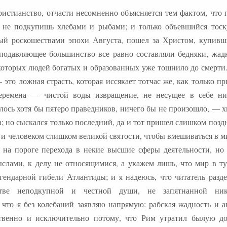
истианство, отчасти несомненно объясняется тем фактом, что 
 не подкупишь хлебами и рыбами; и только объевшийся тоск
ый роскошествами эпохи Августа, пошел за Христом, купивш
подавляющее большинство все равно составляли бедняки, жад
которых людей богатых и образованных уже тошнило до смерти.
то ложная страсть, которая иссякает тотчас же, как только п
перемена — чистой воды извращение, не несущее в себе ни
лось хотя бы пятеро праведников, ничего бы не произошло, — х
 но сыскался только последний, да и тот пришел слишком позд
 и человеком слишком великой святости, чтобы вмешиваться в м
 на пороге перехода в некие высшие сферы деятельности, но
лами, к делу не относящимися, а укажем лишь, что мир в ту
гендарной гибели Атлантиды; и я надеюсь, что читатель разде
тве неподкупной и честной души, не запятнанной ник
 что я без колебаний заявляю напрямую: рабская жадность и а
ственно и исключительно потому, что Рим утратил былую до