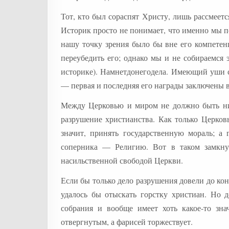
Тот, кто был сораспят Христу, лишь рассмеетс
Историк просто не понимает, что именно мы по
нашу точку зрения было бы вне его компетен
переубедить его; однако мы и не собираемся 
историке). Намнетдонегодела. Имеющий уши с
— первая и последняя его награды заключены 
Между Церковью и миром не должно быть ник
разрушение христианства. Как только Церков
значит, принять государственную мораль; а 
соперника — Религию. Вот в таком замкнут
насильственной свободой Церкви.
Если бы только дело разрушения довели до конц
удалось бы отыскать горстку христиан. Но д
собрания и вообще имеет хоть какое-то зн
отвергнутым, а фарисей торжествует.