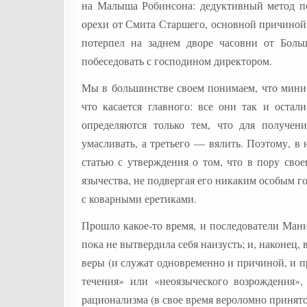
на Малыша Робинсона: дедуктивный метод по
орехи от Смита Старшего, основной причиной
потерпел на заднем дворе часовни от Боль
побеседовать с господином директором.
Мы в большинстве своем понимаем, что минис
что касается главного: все они так и оста
определяются только тем, что для получен
умасливать, а третьего — вялить. Поэтому, в 
статью с утверждения о том, что в пору сво
язычества, не подвергая его никаким особым г
с коварными еретиками.
Прошло какое-то время, и последователи Ма
пока не вытвердила себя наизусть; и, наконец
веры (и служат одновременно и причиной, и пр
течения» или «неоязыческого возрождения»
рационализма (в свое время вероломно принято