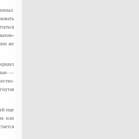
спинал.
иковать
таться
льном»
они же
вершил
алью —
ество-
гнутая
ней еще
ия или
тается