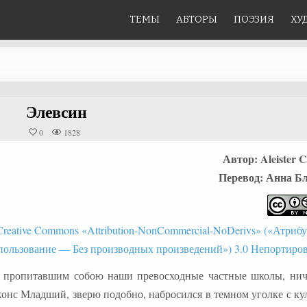
ТЕМЫ
АВТОРЫ
ПОЭЗИЯ
ХУ
Элевсин
0
1828
Автор: Aleister 
Перевод: Анна Бле
reative Commons «Attribution-NonCommercial-NoDerivs» («Атри
пользование — Без производных произведений») 3.0 Непортиро
ы, пропитавшим собою наши превосходные частные школы, нич
жонс Младший, зверю подобно, набросился в темном уголке с к