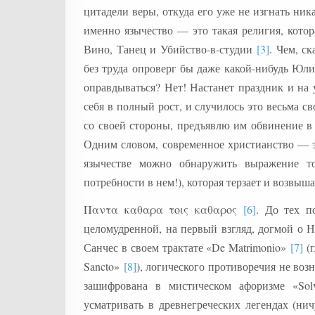
цитадели веры, откуда его уже не изгнать ни
именно язычество — это такая религия, кото
Вино, Танец и Убийство-в-студии
[3]
. Чем, с
без труда опроверг бы даже какой-нибудь Юл
оправдываться? Нет! Настанет праздник и на
себя в полный рост, и случилось это весьма с
со своей стороны, предъявлю им обвинение в 
Одним словом, современное христианство — 
язычестве можно обнаружить выражение то
потребности в нем!), которая терзает и возвыша
Παντα καθαρα τοις καθαρος
[6]
. До тех п
целомудренной, на первый взгляд, догмой о Н
Санчес в своем трактате «De Matrimonio»
[7]
(г
Sancto»
[8]
), логического противоречия не воз
зашифрована в мистическом афоризме «So
усматривать в древнегреческих легендах (ни