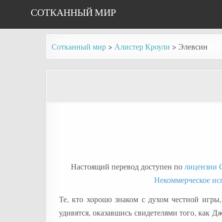
Skip
СОТКАННЫЙ МИР
to
content
Сотканный мир
>
Алистер Кроули
>
Элевсин
Настоящий перевод доступен по
лицензии C
Некоммерческое ис
Те, кто хорошо знаком с духом честной игр
удивятся, оказавшись свидетелями того, как Д