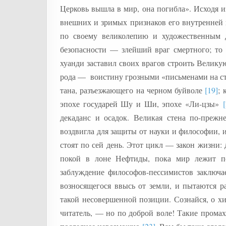
Церковь вышла в мир, она погибла». Исходя и
внешних и зримых признаков его внутренней 
по своему великолепию и художественным 
безопасности — злейший враг смертного; то
хуанди заставил своих врагов строить Велику
рода — воистину грозными «письменами на с
тана, разъезжающего на черном буйволе
[19]
; 
эпохе государей Шу и Ши, эпохе «Ли-цзы»
декаданс и осадок. Великая стена по-преж
воздвигла для защиты от науки и философии,
стоят по сей день. Этот цикл — закон жизни: 
покой в лоне Нефтиды, пока мир лежит п
заблуждение философов-пессимистов заключае
возносящегося ввысь от земли, и пытаются 
такой несовершенной позиции. Сознайся, о хи
читатель, — но по доброй воле! Такие промахи