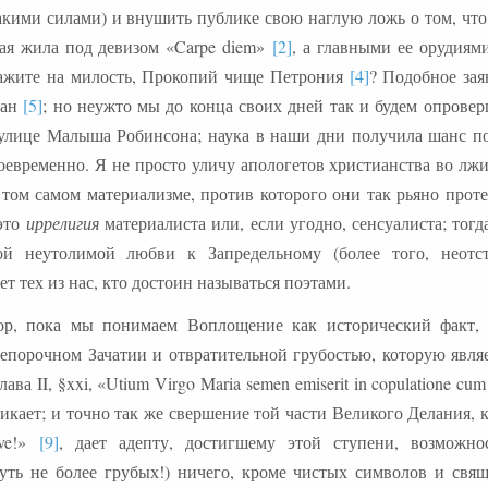
какими силами) и внушить публике свою наглую ложь о том, что
рая жила под девизом «Carpe diem»
[2]
, а главными ее орудиям
кажите на милость, Прокопий чище Петрония
[4]
? Подобное зая
иан
[5]
; но неужто мы до конца своих дней так и будем опровер
 улице Малыша Робинсона; наука в наши дни получила шанс по
воевременно. Я не просто уличу апологетов христианства во лжи
том самом материализме, против которого они так рьяно проте
это
иррелигия
материалиста или, если угодно, сенсуалиста; тогд
й неутолимой любви к Запредельному (более того, неотс
ет тех из нас, кто достоин называться поэтами.
ор, пока мы понимаем Воплощение как исторический факт,
епорочном Зачатии и отвратительной грубостью, которую являе
лава II, §xxi, «Utium Virgo Maria semen emiserit in copulatione cum 
никает; и точно так же свершение той части Великого Делания, 
lve!»
[9]
, дает адепту, достигшему этой ступени, возможно
чуть не более грубых!) ничего, кроме чистых символов и свя