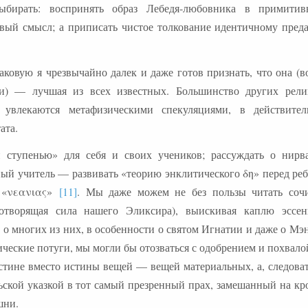
выбирать: воспринять образ Лебедя-любовника в примити
авый смысл; а приписать чистое толкование идентичному пред
ковую я чрезвычайно далек и даже готов признать, что она (в
сти) — лучшая из всех известных. Большинство других рели
увлекаются метафизическими спекуляциями, в действител
ата.
 ступенью» для себя и своих учеников; рассуждать о нирв
ый учитель — развивать «теорию энклитического δη» перед реб
м «νεανιας»
[11]
. Мы даже можем не без пользы читать соч
вотворящая сила нашего Эликсира), выискивая каплю эссе
о многих из них, в особенности о святом Игнатии и даже о Мэ
ические потуги, мы могли бы отозваться с одобрением и похвало
стине вместо истины вещей — вещей материальных, а, следоват
ской указкой в тот самый презренный прах, замешанный на кро
шни.