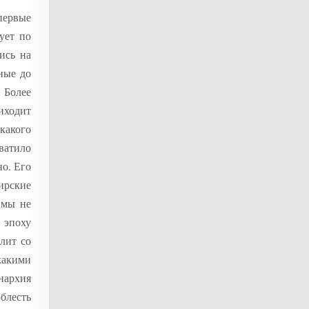
первые
ует по
ись на
ные до
 Более
риходит
какого
ватило
но. Его
ирские
 мы не
 эпоху
лит со
акими
нархия
блесть