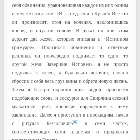
себя обвинения, уравновешивая каждое из них одним
и тем же возгласом: «Я — под сению Крыл!» Все это
он произносит, стоя на коленях, наклонившись
вперед и опустив голову. В руках он при этом
держит два жезла, которые описаны в «Истинном
гримуаре». Произнося обвинения и ответные
реплики, он поочередно поднимает то один, то
другой жезл. Завершив Исповедь, я не просто
поднялся с колен, а буквально вскочил, словно
сбросив с себя весь груз вины и обретя новую жизнь.
Затем я быстро окропил круг водой, произнеся
подобающие слова, и воскурил для Скирлина свежий
мускатный цвет, прочитав обращенное к нему
заклинание. Далее я приступил к инвокациям, начав
[6]
с ритуала Безголового
в семи частях,
соответствующих семи планетам, и продолжив
призыванием Гекаты.