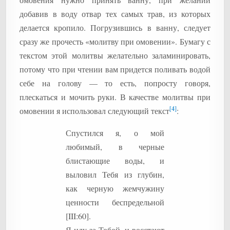
добавив в воду отвар тех самых трав, из которых
делается кропило. Погрузившись в ванну, следует
сразу же прочесть «молитву при омовении». Бумагу с
текстом этой молитвы желательно заламинировать,
потому что при чтении вам придется поливать водой
себе на голову — то есть, попросту говоря,
плескаться и мочить руки. В качестве молитвы при
[4]
омовении я использовал следующий текст
:
Спустился я, о мой
любимый, в черные
блистающие воды, и
выловил Тебя из глубин,
как черную жемчужину
ценности беспредельной
[III:60].
Я иду за Тобой, и восстают