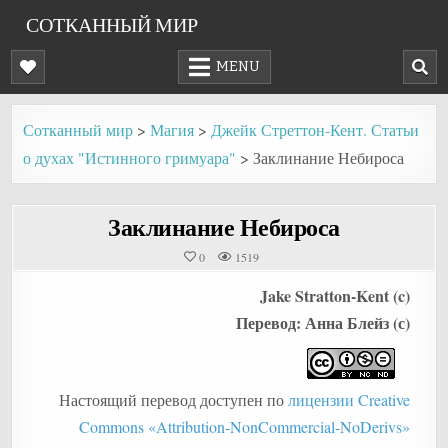
Skip
СОТКАННЫЙ МИР
to
content
MENU
Сотканный мир
>
Магия
>
Джейк Стреттон-Кент. Статьи
о духах "Истинного гримуара"
>
Заклинание Небироса
Заклинание Небироса
0
1519
Jake Stratton-Kent (c)
Перевод: Анна Блейз (с)
Настоящий перевод доступен по
лицензии Creative
Commons «Attribution-NonCommercial-NoDerivs»