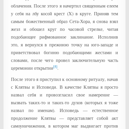
облачения. После этого я начертил священным елеем
у себя на лбу косой крест (X) в круге. Приняв тем
самым божественный образ Сета-Хора, я снова взял
жезл и обошел круг по часовой стрелке, читая
подобающее рифмованное заклинание. Исполнив
это, я вернулся в прежнюю точку на юго-западе и
приветствовал богиню подобающими жестами и
словами, после чего провел заключительную часть
[5]
церемонии открытии
.
После этого я приступил к основному ритуалу, начав
с Клятвы и Исповеди. В качестве Клятвы я просто
назвал себя и провозгласил свое намерение —
вызвать таких-то и таких-то духов (которых я тоже
назвал по именам). Исповедь — естественное
продолжение Клятвы — представляет собой акт
самоуничижения, в котором маг выдвигает против