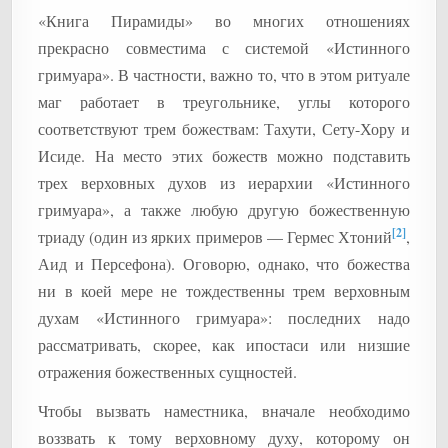
«Книга Пирамиды» во многих отношениях
прекрасно совместима с системой «Истинного
гримуара». В частности, важно то, что в этом ритуале
маг работает в треугольнике, углы которого
соответствуют трем божествам: Тахути, Сету-Хору и
Исиде. На место этих божеств можно подставить
трех верховных духов из иерархии «Истинного
гримуара», а также любую другую божественную
[2]
триаду (один из ярких примеров — Гермес Хтоний
,
Аид и Персефона). Оговорю, однако, что божества
ни в коей мере не тождественны трем верховным
духам «Истинного гримуара»: последних надо
рассматривать, скорее, как ипостаси или низшие
отражения божественных сущностей.
Чтобы вызвать наместника, вначале необходимо
воззвать к тому верховному духу, которому он