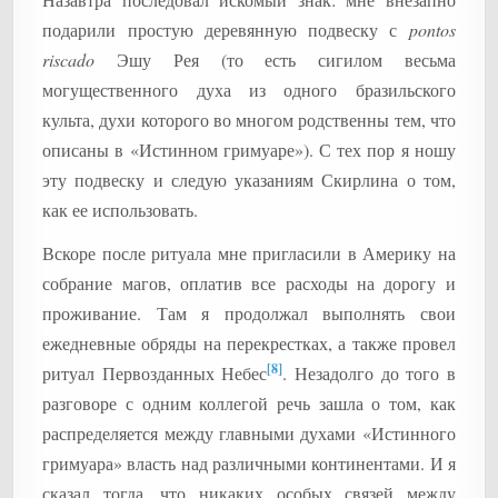
подарили простую деревянную подвеску с
pontos
riscado
Эшу Рея (то есть сигилом весьма
могущественного духа из одного бразильского
культа, духи которого во многом родственны тем, что
описаны в «Истинном гримуаре»). С тех пор я ношу
эту подвеску и следую указаниям Скирлина о том,
как ее использовать.
Вскоре после ритуала мне пригласили в Америку на
собрание магов, оплатив все расходы на дорогу и
проживание. Там я продолжал выполнять свои
ежедневные обряды на перекрестках, а также провел
[8]
ритуал Первозданных Небес
. Незадолго до того в
разговоре с одним коллегой речь зашла о том, как
распределяется между главными духами «Истинного
гримуара» власть над различными континентами. И я
сказал тогда, что никаких особых связей между