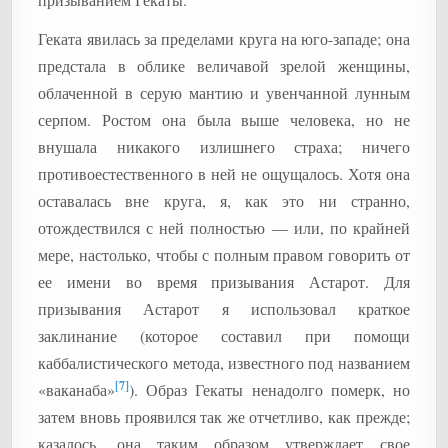
Геката явилась за пределами круга на юго-западе; она
предстала в облике величавой зрелой женщины,
облаченной в серую мантию и увенчанной лунным
серпом. Ростом она была выше человека, но не
внушала никакого излишнего страха; ничего
противоестественного в ней не ощущалось. Хотя она
оставалась вне круга, я, как это ни странно,
отождествился с ней полностью — или, по крайней
мере, настолько, чтобы с полным правом говорить от
ее имени во время призывания Астарот. Для
призывания Астарот я использовал краткое
заклинание (которое составил при помощи
каббалистического метода, известного под названием
[7]
«ваканаба»
). Образ Гекаты ненадолго померк, но
затем вновь проявился так же отчетливо, как прежде;
казалось, она таким образом утверждает свое