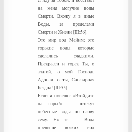
на меня могучие воды
Смерти. Вхожу я в иные
Воды, за пределами
Смерти и Жизни [III:56].
Это мир вод Майим; это
горькие воды, которые
сделались сладкими.
Прекрасен и горек Ты, о
златой, о мой Господь
Адонаи, о ты, Сапфирная
Бездна! [III:55].
Если я повелю: «Взойдите
на горы!» — потекут
небесные воды по слову
сему. Но ты — Вода
превыше всяких вод