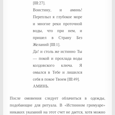
[III:27].
Воистину, и аминь!
Переплыл я глубокое море
и многие реки проточной
воды, что при нем, и
пришел в Страну Без
Желаний [III:1].
Да! и столь же истинно Ты
— покой и прохлада воды
колдовского ключа. Я
омылся в Тебе и лишился
себя в покое Твоем [III:49].
АМИНЬ.
После омовения следует облачиться в одежды,
подобающие для ритуала. В «Истинном гримуаре»
никаких указаний на этот счет не дается, хотя можно