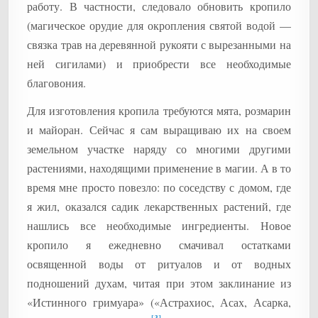
работу. В частности, следовало обновить кропило
(магическое орудие для окропления святой водой —
связка трав на деревянной рукояти с вырезанными на
ней сигилами) и приобрести все необходимые
благовония.
Для изготовления кропила требуются мята, розмарин
и майоран. Сейчас я сам выращиваю их на своем
земельном участке наряду со многими другими
растениями, находящими применение в магии. А в то
время мне просто повезло: по соседству с домом, где
я жил, оказался садик лекарственных растений, где
нашлись все необходимые ингредиенты. Новое
кропило я ежедневно смачивал остатками
освященной воды от ритуалов и от водных
подношений духам, читая при этом заклинание из
«Истинного гримуара» («Астрахиос, Асах, Асарка,