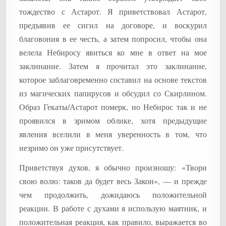
тождество с Астарот. Я приветствовал Астарот,
предъявив ее сигил на договоре, и воскурил
благовония в ее честь, а затем попросил, чтобы она
велела Небиросу явиться ко мне в ответ на мое
заклинание. Затем я прочитал это заклинание,
которое заблаговременно составил на основе текстов
из магических папирусов и обсудил со Скирлином.
Образ Гекаты/Астарот померк, но Небирос так и не
проявился в зримом облике, хотя предыдущие
явления вселили в меня уверенность в том, что
незримо он уже присутствует.
Приветствуя духов, я обычно произношу: «Твори
свою волю: таков да будет весь Закон», — и прежде
чем продолжить, дожидаюсь положительной
реакции. В работе с духами я использую маятник, и
положительная реакция, как правило, выражается во