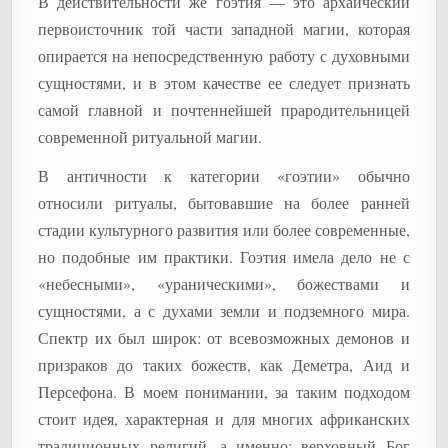
В действительности же гоэтия — это архаический
первоисточник той части западной магии, которая
опирается на непосредственную работу с духовными
сущностями, и в этом качестве ее следует признать
самой главной и почтеннейшей прародительницей
современной ритуальной магии.
В античности к категории «гоэтии» обычно
относили ритуалы, бытовавшие на более ранней
стадии культурного развития или более современные,
но подобные им практики. Гоэтия имела дело не с
«небесными», «ураническими», божествами и
сущностями, а с духами земли и подземного мира.
Спектр их был широк: от всевозможных демонов и
призраков до таких божеств, как Деметра, Аид и
Персефона. В моем понимании, за таким подходом
стоит идея, характерная и для многих африканских
традиционных религий, а именно: верховный Бог