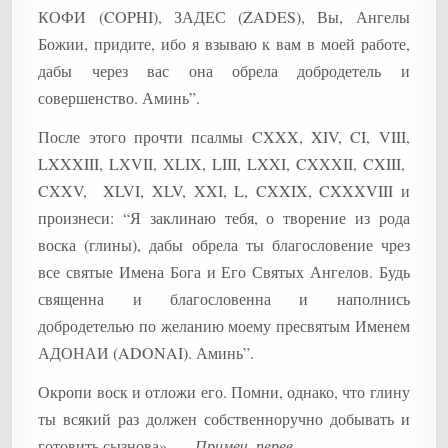
КОФИ (COPHI), ЗАДЕС (ZADES), Вы, Ангелы
Божии, придите, ибо я взываю к вам в моей работе,
дабы через вас она обрела добродетель и
совершенство. Аминь”.
После этого прочти псалмы CXXX, XIV, CI, VIII,
LXXXIII, LXVII, XLIX, LIII, LXXI, CXXXII, CXIII,
CXXV, XLVI, XLV, XXI, L, CXXIX, CXXXVIII и
произнеси: “Я заклинаю тебя, о творение из рода
воска (глины), дабы обрела ты благословение чрез
все святые Имена Бога и Его Святых Ангелов. Будь
священна и благословенна и наполнись
добродетелью по желанию моему пресвятым Именем
АДОНАИ (ADONAI). Аминь”.
Окропи воск и отложи его. Помни, однако, что глину
ты всякий раз должен собственноручно добывать и
готовить сызнова». —
Примеч. перев
.