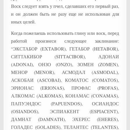
Воск следует взять у пчел, сделавших его первый раз,
и он должен быть не разу еще не использован для
иных целей.
Когда пожелаешь использовать глину или воск, перед
работой произнеси следующее заклинание:
“ЭКСТАБОР (EXTABOR), ГЕТАБОР (HETABOR),
СИТТАКИБОР (SITTACIBOR), АДОНАИ
(ADONAI), ОНЗО (ONZO), ЗОМЕН (ZOMEN),
МЕНОР (MENOR), АСМОДАЛ (ASMODAL),
АСКОБАИ (ASCOBAI), КОМАТОС (COMATOS),
ЭРИОНАС (ERIONAS), ПРОФАС (PROFAS),
АЛКОМАС (ALKOMAS), КОНАМАС (CONAMAS),
ПАПУЭНДОС (PAPUENDOS), ОСИАНДОС
(OSIANDOS), ЭСПИАКЕНТ (ESPIACENT),
ДАМНАТ (DAMNATH), ЭХЕРЕС (EHERES),
ГОЛАДЕС (GOLADES), ТЕЛАНТЕС (TELANTES),