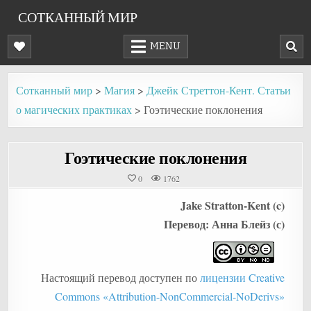
Skip
СОТКАННЫЙ МИР
to
content
MENU
Сотканный мир
>
Магия
>
Джейк Стреттон-Кент. Статьи
о магических практиках
>
Гоэтические поклонения
Гоэтические поклонения
0
1762
Jake Stratton-Kent (c)
Перевод: Анна Блейз (с)
Настоящий перевод доступен по
лицензии Creative
Commons «Attribution-NonCommercial-NoDerivs»