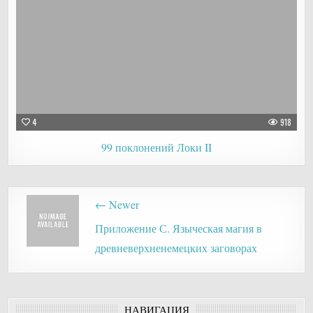
4
918
99 поклонений Локи II
Post
← Newer
navigation
Приложение С. Языческая магия в
древневерхненемецких заговорах
НАВИГАЦИЯ