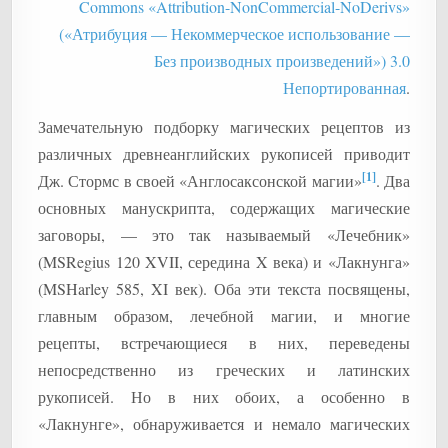
Commons «Attribution-NonCommercial-NoDerivs»
(«Атрибуция — Некоммерческое использование —
Без производных произведений») 3.0
Непортированная
.
Замечательную подборку магических рецептов из
различных древнеанглийских рукописей приводит
[1]
Дж. Стормс в своей «Англосаксонской магии»
. Два
основных манускрипта, содержащих магические
заговоры, — это так называемый «Лечебник»
(MSRegius 120 XVII, середина X века) и «Лакнунга»
(MSHarley 585, XI век). Оба эти текста посвящены,
главным образом, лечебной магии, и многие
рецепты, встречающиеся в них, переведены
непосредственно из греческих и латинских
рукописей. Но в них обоих, а особенно в
«Лакнунге», обнаруживается и немало магических