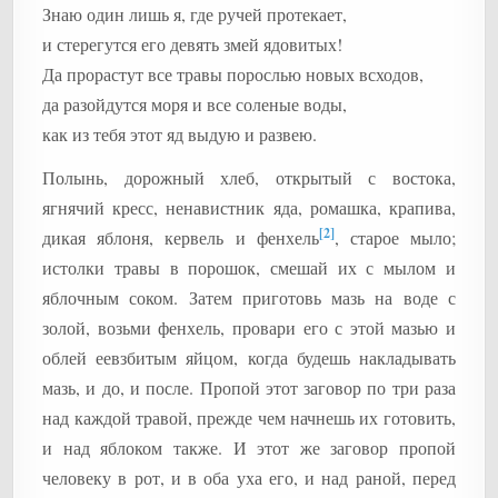
Знаю один лишь я, где ручей протекает,
и стерегутся его девять змей ядовитых!
Да прорастут все травы порослью новых всходов,
да разойдутся моря и все соленые воды,
как из тебя этот яд выдую и развею.
Полынь, дорожный хлеб, открытый с востока,
ягнячий кресс, ненавистник яда, ромашка, крапива,
[2]
дикая яблоня, кервель и фенхель
, старое мыло;
истолки травы в порошок, смешай их с мылом и
яблочным соком. Затем приготовь мазь на воде с
золой, возьми фенхель, провари его с этой мазью и
облей еевзбитым яйцом, когда будешь накладывать
мазь, и до, и после. Пропой этот заговор по три раза
над каждой травой, прежде чем начнешь их готовить,
и над яблоком также. И этот же заговор пропой
человеку в рот, и в оба уха его, и над раной, перед