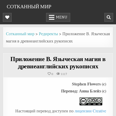
Skip
СОТКАННЫЙ МИР
to
content
MENU
Сотканный мир
>
Редиректы
>
Приложение В. Языческая
магия в древнеанглийских рукописях
Приложение В. Языческая магия в
древнеанглийских рукописях
0
1117
Stephen Flowers (c)
Перевод: Анна Блейз (с)
Настоящий перевод доступен по
лицензии Creative