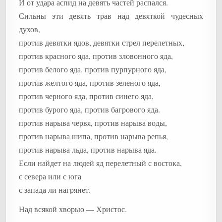
И от удара аспид на девять частей распался.
Сильны эти девять трав над девяткой чудесных
духов,
против девятки ядов, девятки стрел перелетных,
против красного яда, против зловонного яда,
против белого яда, против пурпурного яда,
против желтого яда, против зеленого яда,
против черного яда, против синего яда,
против бурого яда, против багрового яда.
против нарыва червя, против нарыва воды,
против нарыва шипа, против нарыва репья,
против нарыва льда, против нарыва яда.
Если найдет на людей яд перелетный с востока,
с севера или с юга
с запада ли нагрянет.
Над всякой хворью — Христос.