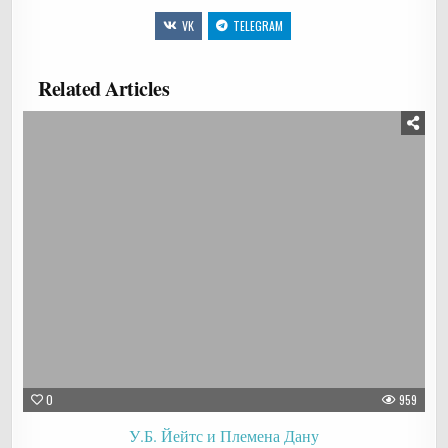
VK
TELEGRAM
Related Articles
0
959
У.Б. Йейтс и Племена Дану