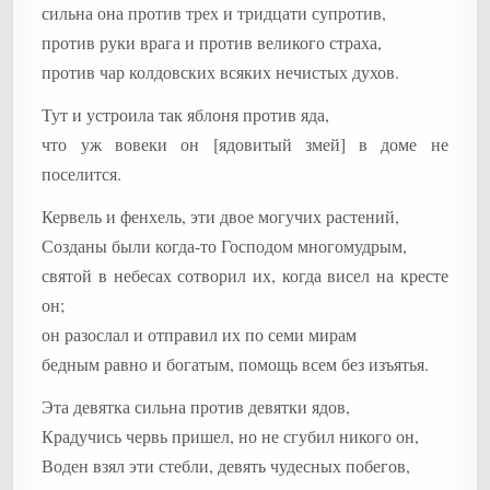
сильна она против трех и тридцати супротив,
против руки врага и против великого страха,
против чар колдовских всяких нечистых духов.
Тут и устроила так яблоня против яда,
что уж вовеки он [ядовитый змей] в доме не
поселится.
Кервель и фенхель, эти двое могучих растений,
Созданы были когда-то Господом многомудрым,
святой в небесах сотворил их, когда висел на кресте
он;
он разослал и отправил их по семи мирам
бедным равно и богатым, помощь всем без изъятья.
Эта девятка сильна против девятки ядов,
Крадучись червь пришел, но не сгубил никого он,
Воден взял эти стебли, девять чудесных побегов,