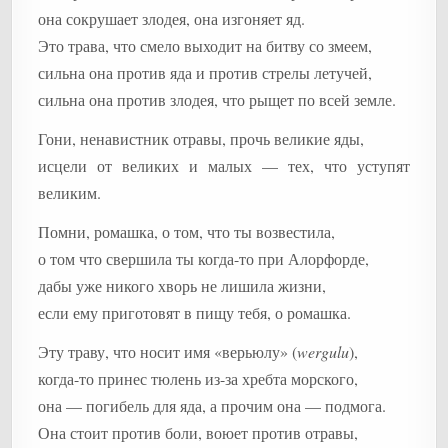
она сокрушает злодея, она изгоняет яд.
Это трава, что смело выходит на битву со змеем,
сильна она против яда и против стрелы летучей,
сильна она против злодея, что рыщет по всей земле.
Гони, ненавистник отравы, прочь великие яды,
исцели от великих и малых — тех, что уступят
великим.
Помни, ромашка, о том, что ты возвестила,
о том что свершила ты когда-то при Алорфорде,
дабы уже никого хворь не лишила жизни,
если ему приготовят в пищу тебя, о ромашка.
Эту траву, что носит имя «верьюлу» (
wergulu
),
когда-то принес тюлень из-за хребта морского,
она — погибель для яда, а прочим она — подмога.
Она стоит против боли, воюет против отравы,