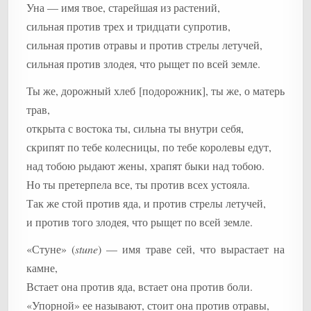
Уна — имя твое, старейшая из растений,
сильная против трех и тридцати супротив,
сильная против отравы и против стрелы летучей,
сильная против злодея, что рыщет по всей земле.
Ты же, дорожный хлеб [подорожник], ты же, о матерь
трав,
открыта с востока ты, сильна ты внутри себя,
скрипят по тебе колесницы, по тебе королевы едут,
над тобою рыдают жены, храпят быки над тобою.
Но ты претерпела все, ты против всех устояла.
Так же стой против яда, и против стрелы летучей,
и против того злодея, что рыщет по всей земле.
«Стуне» (
stune
) — имя траве сей, что вырастает на
камне,
Встает она против яда, встает она против боли.
«Упорной» ее называют, стоит она против отравы,