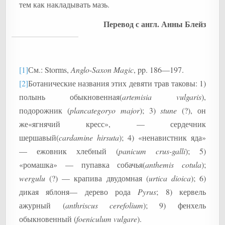
тем как накладывать мазь.
Перевод с англ. Анны Блейз
[1]
См.: Storms,
Anglo-Saxon Magic
, pp. 186—197.
[2]
Ботанические названия этих девяти трав таковы: 1)
полынь обыкновенная(
artemisia vulgaris
),
подорожник (
plancategoryo major
); 3)
stune
(?), он
же«ягнячий кресс», — сердечник
шершавый(
cardamine hirsuta
); 4) «ненавистник яда»
— ежовник хлебный (
panicum crus-galli
); 5)
«ромашка» — пупавка собачья(
anthemis cotula
);
wergulu
(?) — крапива двудомная (
urtica dioica
); 6)
дикая яблоня— дерево рода
Pyrus
; 8) кервель
ажурный (
anthriscus cerefolium
); 9) фенхель
обыкновенный (
foeniculum vulgare
).