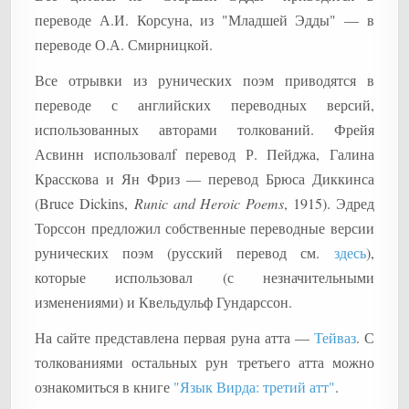
переводе А.И. Корсуна, из "Младшей Эдды" — в
переводе О.А. Смирницкой.
Все отрывки из рунических поэм приводятся в
переводе с английских переводных версий,
использованных авторами толкований. Фрейя
Асвинн использовалf перевод Р. Пейджа, Галина
Красскова и Ян Фриз — перевод Брюса Диккинса
(Bruce Dickins,
Runic and Heroic Poems
, 1915). Эдред
Торссон предложил собственные переводные версии
рунических поэм (русский перевод см.
здесь
),
которые использовал (с незначительными
изменениями) и Квельдульф Гундарссон.
На сайте представлена первая руна атта —
Тейваз
. С
толкованиями остальных рун третьего атта можно
ознакомиться в книге
"Язык Вирда: третий атт"
.