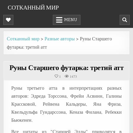
Skip
СОТКАННЫЙ МИР
to
content
MENU
Сотканный мир
>
Разные авторы
>
Руны Старшего
футарка: третий атт
Руны Старшего футарка: третий атт
1
1473
Руны третьего атта в интерпретациях разных
авторов: Эдреда Торссона, Фрейи Асвинн, Галины
Крассковой, Рейвена Кальдеры, Яна Фриза,
Квельдульфа Гундарссона, Кеназа Филана, Ребекки
Бьюкенен.
Все цитаты из "Старшей Эдды" приводятся в