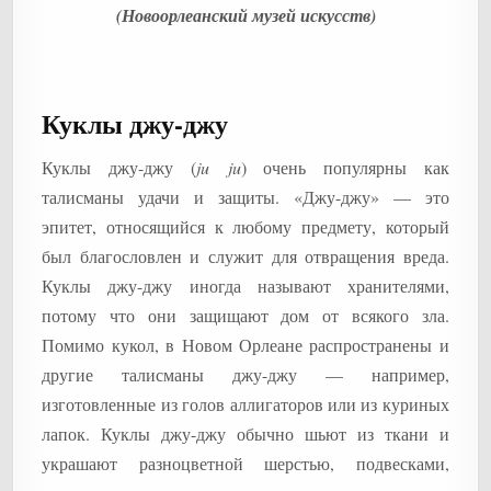
(Новоорлеанский музей искусств)
Куклы джу-джу
Куклы джу-джу (
ju
ju
) очень популярны как
талисманы удачи и защиты. «Джу-джу» — это
эпитет, относящийся к любому предмету, который
был благословлен и служит для отвращения вреда.
Куклы джу-джу иногда называют хранителями,
потому что они защищают дом от всякого зла.
Помимо кукол, в Новом Орлеане распространены и
другие талисманы джу-джу — например,
изготовленные из голов аллигаторов или из куриных
лапок. Куклы джу-джу обычно шьют из ткани и
украшают разноцветной шерстью, подвесками,