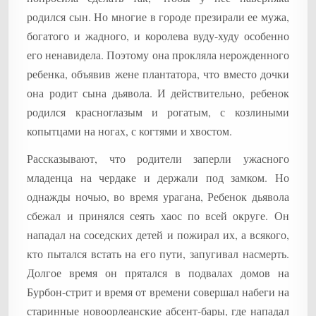
родился сын. Но многие в городе презирали ее мужа,
богатого и жадного, и королева вуду-худу особенно
его ненавидела. Поэтому она прокляла нерожденного
ребенка, объявив жене плантатора, что вместо дочки
она родит сына дьявола. И действительно, ребенок
родился красноглазым и рогатым, с козлиными
копытцами на ногах, с когтями и хвостом.
Рассказывают, что родители заперли ужасного
младенца на чердаке и держали под замком. Но
однажды ночью, во время урагана, Ребенок дьявола
сбежал и принялся сеять хаос по всей округе. Он
нападал на соседских детей и пожирал их, а всякого,
кто пытался встать на его пути, запугивал насмерть.
Долгое время он прятался в подвалах домов на
Бурбон-стрит и время от времени совершал набеги на
старинные новоорлеанские абсент-бары, где нападал