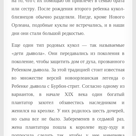
на то, что с их помощью он привлечет в семью брата
или сестру. После рождения второго ребенка кукол-
близнецов обычно разделяли. Нигде, кроме Нового
Орлеана, подобные куклы не встречались, и в наши
дни они стали большой редкостью.
Еще один тип родовых кукол — так называемые
«дети дьявола». Они передавались из поколения в
поколение, чтобы защитить дом от духа, прозванного
Ребенком дьявола. За этой традицией стоит известная
во множестве версий новоорлеанская легенда о
Ребенке дьявола с Бурбон-стрит. Согласно одному из
вариантов, в начале XIX века один богатый
плантатор захотел обзавестись наследником и
женился на креолке. У них родилось шесть дочерей,
но сына все не было. Забеременев в седьмой раз,
жена плантатора пошла к королеве вуду-худу и
попросила сделать так, чтобы у нее наверняка