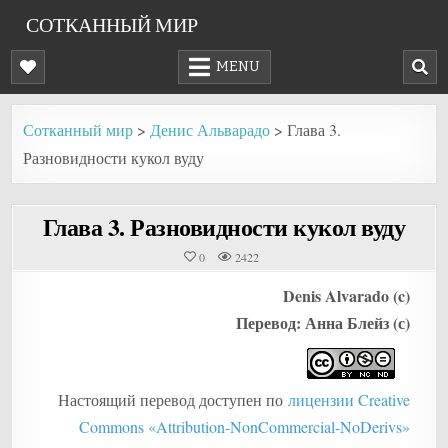
Skip
СОТКАННЫЙ МИР
to
content
MENU
Сотканный мир
>
Денис Альварадо
>
Глава 3.
Разновидности кукол вуду
Глава 3. Разновидности кукол вуду
0
2422
Denis Alvarado (c)
Перевод: Анна Блейз (с)
Настоящий перевод доступен по
лицензии Creative
Commons «Attribution-NonCommercial-NoDerivs»