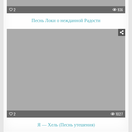
2
936
Песнь Локи о нежданной Радости
2
1027
Я — Хель (Песнь утешения)