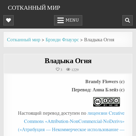
Skip
СОТКАННЫЙ МИР
to
content
MENU
Сотканный мир
>
Брэнди Флауэрс
>
Владыка Огня
Владыка Огня
3
1229
Brandy Flowers (c)
Перевод: Анна Блейз (с)
Настоящий перевод доступен по
лицензии Creative
Commons «Attribution-NonCommercial-NoDerivs»
(«Атрибуция — Некоммерческое использование —