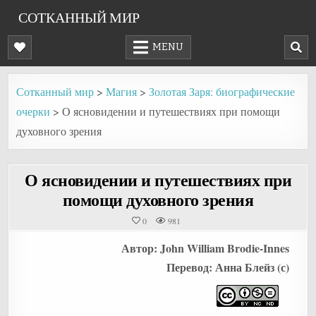
Skip
СОТКАННЫЙ МИР
to
content
MENU
Сотканный мир
>
Магия
>
Золотая Заря: биографические
очерки
>
О ясновидении и путешествиях при помощи
духовного зрения
О ясновидении и путешествиях при
помощи духовного зрения
0
981
Автор: John William Brodie-Innes
Перевод: Анна Блейз (с)