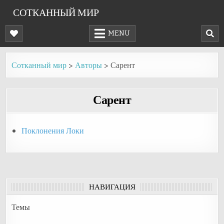
Skip
СОТКАННЫЙ МИР
to
content
MENU
Сотканный мир
>
Авторы
>
Сарент
Сарент
Поклонения Локи
НАВИГАЦИЯ
Темы