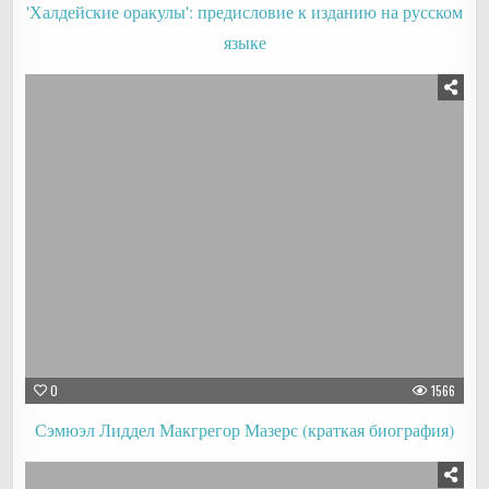
'Халдейские оракулы': предисловие к изданию на русском
языке
0
1566
Сэмюэл Лиддел Макгрегор Мазерс (краткая биография)