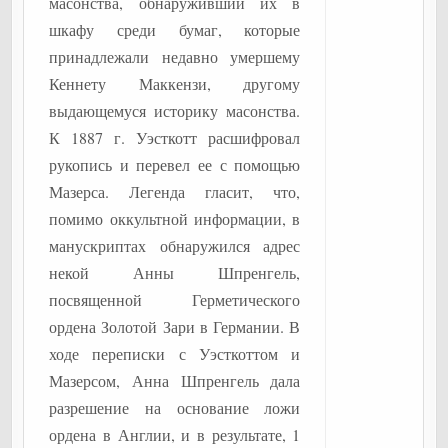
масонства, обнаруживший их в
шкафу среди бумаг, которые
принадлежали недавно умершему
Кеннету Маккензи, другому
выдающемуся историку масонства.
К 1887 г. Уэсткотт расшифровал
рукопись и перевел ее с помощью
Мазерса. Легенда гласит, что,
помимо оккультной информации, в
манускриптах обнаружился адрес
некой Анны Шпренгель,
посвященной Герметического
ордена Золотой Зари в Германии. В
ходе переписки с Уэсткоттом и
Мазерсом, Анна Шпренгель дала
разрешение на основание ложи
ордена в Англии, и в результате, 1