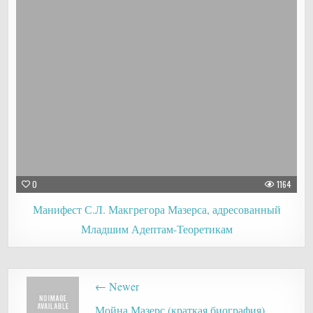
0
1164
Манифест С.Л. Макгрегора Мазерса, адресованный
Младшим Адептам-Теоретикам
Post
← Newer
navigation
Мойна Мазерс (краткая биография)