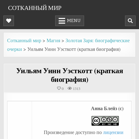
Skip
СОТКАННЫЙ МИР
to
content
MENU
Сотканный мир
>
Магия
>
Золотая Заря: биографические
очерки
>
Уильям Уинн Уэсткотт (краткая биография)
Уильям Уинн Уэсткотт (краткая
биография)
0
1313
Анна Блейз (с)
Произведение доступно по
лицензии