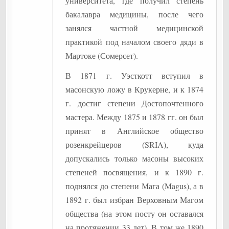
университета, где получил степень
бакалавра медицины, после чего
занялся частной медицинской
практикой под началом своего дяди в
Мартоке (Сомерсет).
В 1871 г. Уэсткотт вступил в
масонскую ложу в Крукерне, и к 1874
г. достиг степени Достопочтенного
мастера. Между 1875 и 1878 гг. он был
принят в Английское общество
розенкрейцеров (SRIA), куда
допускались только масоны высоких
степеней посвящения, и к 1890 г.
поднялся до степени Мага (Magus), а в
1892 г. был избран Верховным Магом
общества (на этом посту он оставался
на протяжении 33 лет). В том же 1890