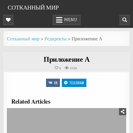
Skip
СОТКАННЫЙ МИР
to
content
MENU
Сотканный мир
>
Редиректы
>
Приложение А
Приложение А
0
1038
VK
TELEGRAM
Related Articles