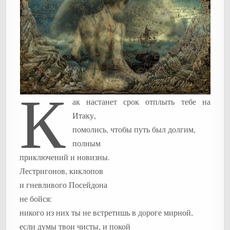
К
ак настанет срок отплыть тебе на
Итаку,
помолись, чтобы путь был долгим,
полным
приключений и новизны.
Лестригонов, киклопов
и гневливого Посейдона
не бойся:
никого из них ты не встретишь в дороге мирной,
если думы твои чисты, и покой