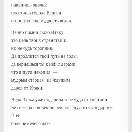
накупишь вволю;
посетишь города Египта
и постигнешь мудрость веков.
Вечно помни свою Итаку —
это цель твоих странствий;
но не будь тороплив.
Да продлится твой путь на годы,
да вернешься ты к ней с дарами,
что в пути накопил, —
мудрым старцем, не ждущим
даров от Итаки.
Ведь Итака уже подарила тебе чудо странствий:
Без нее ты б вовек не решился пуститься в дорогу.
И ей
больше нечего дать.