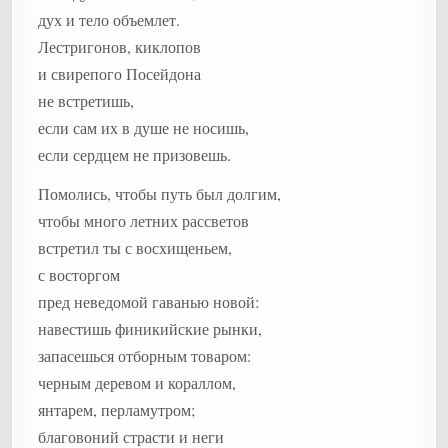
дух и тело объемлет.
Лестригонов, киклопов
и свирепого Посейдона
не встретишь,
если сам их в душе не носишь,
если сердцем не призовешь.
Помолись, чтобы путь был долгим,
чтобы много летних рассветов
встретил ты с восхищеньем,
с восторгом
пред неведомой гаванью новой:
навестишь финикийские рынки,
запасешься отборным товаром:
черным деревом и кораллом,
янтарем, перламутром;
благовоний страсти и неги