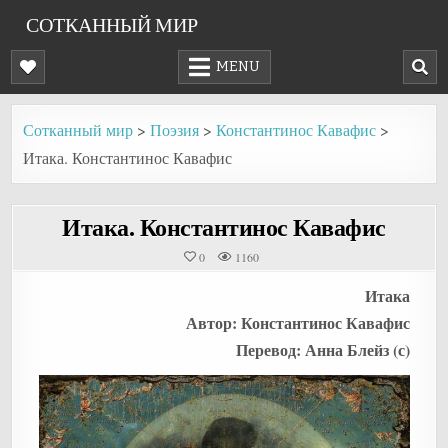
Skip
СОТКАННЫЙ МИР
to
content
MENU
Сотканный мир
>
Поэзия
>
Константинос Кавафис
>
Итака. Константинос Кавафис
Итака. Константинос Кавафис
0
1160
Итака
Автор:
Константинос Кавафис
Перевод: Анна Блейз (с)