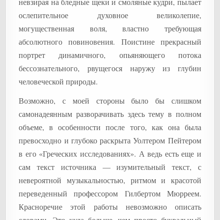
невзирая на бледные щеки и смоляные кудри, пылает
ослепительное духовное великолепие,
могущественная воля, властно требующая
абсолютного повиновения. Поистине прекрасный
портрет динамичного, опьяняющего потока
бессознательного, рвущегося наружу из глубин
человеческой природы.
Возможно, с моей стороны было бы слишком
самонадеянным разворачивать здесь тему в полном
объеме, в особенности после того, как она была
превосходно и глубоко раскрыта Уолтером Пейтером
в его «Греческих исследованиях». А ведь есть еще и
сам текст источника — изумительный текст, с
невероятной музыкальностью, ритмом и красотой
переведенный профессором Гилбертом Мюрреем.
Красноречие этой работы невозможно описать
словами. Это куда больше, чем просто буквальный