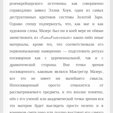
розенкрейцерского источника, как совершенно
справедливо заявил Эллик Хоув, один из самых
деструктивных критиков системы Золотой Зари.
Однако спешу подчеркнуть, что, как маг и как
художник слова, Мазерс был ни в коей мере не обязан
заимствовать из «
Fama
Fraternitatis
» какие-либо иные
материалы, кроме тех, что соответствовали его
первоначальному намерению — подготовить ритуал
посвящения как с церемониальной, так и с
драматической стороны. Вне точки зрения
посвященного, каковым являлся Макгрегор Мазерс,
все это не имеет ни малейшего смысла.
Непосвященный просто отмахнется от
рассматриваемого предмета, и это вполне понятно,
ибо с его ученой или академической точки зрения вся
эта материя будет выглядеть просто нелепо и в
конечном счете рано или поздно выставит его самого