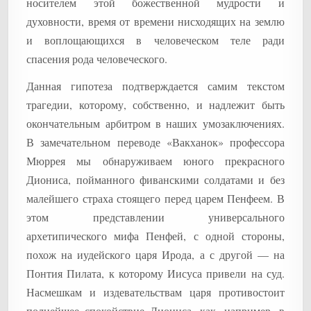
носителем этой божественной мудрости и
духовности, время от времени нисходящих на землю
и воплощающихся в человеческом теле ради
спасения рода человеческого.
Данная гипотеза подтверждается самим текстом
трагедии, которому, собственно, и надлежит быть
окончательным арбитром в наших умозаключениях.
В замечательном переводе «Вакханок» профессора
Мюррея мы обнаруживаем юного прекрасного
Диониса, пойманного фиванскими солдатами и без
малейшего страха стоящего перед царем Пенфеем. В
этом представлении универсального
архетипического мифа Пенфей, с одной стороны,
похож на иудейского царя Ирода, а с другой — на
Понтия Пилата, к которому Иисуса привели на суд.
Насмешкам и издевательствам царя противостоит
полнейшее спокойствие Диониса, как, например, в