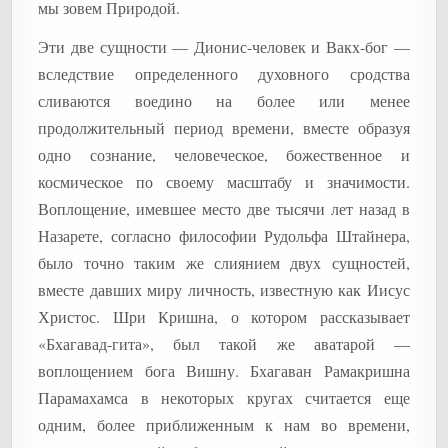
мы зовем Природой.
Эти две сущности — Дионис-человек и Вакх-бог —
вследствие определенного духовного сродства
сливаются воедино на более или менее
продолжительный период времени, вместе образуя
одно сознание, человеческое, божественное и
космическое по своему масштабу и значимости.
Воплощение, имевшее место две тысячи лет назад в
Назарете, согласно философии Рудольфа Штайнера,
было точно таким же слиянием двух сущностей,
вместе давших миру личность, известную как Иисус
Христос. Шри Кришна, о котором рассказывает
«Бхагавад-гита», был такой же аватарой —
воплощением бога Вишну. Бхагаван Рамакришна
Парамахамса в некоторых кругах считается еще
одним, более приближенным к нам во времени,