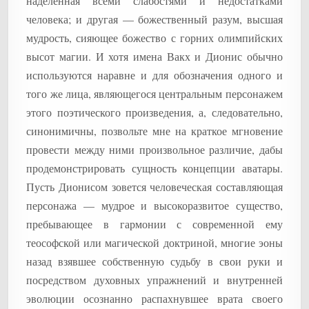
наделенная всеми слабостями и недостатками
человека; и другая — божественный разум, высшая
мудрость, сияющее божество с горних олимпийских
высот магии. И хотя имена Вакх и Дионис обычно
используются наравне и для обозначения одного и
того же лица, являющегося центральным персонажем
этого поэтического произведения, а, следовательно,
синонимичны, позвольте мне на краткое мгновение
провести между ними произвольное различие, дабы
продемонстрировать сущность концепции аватары.
Пусть Дионисом зовется человеческая составляющая
персонажа — мудрое и высокоразвитое существо,
пребывающее в гармонии с современной ему
теософской или магической доктриной, многие эоны
назад взявшее собственную судьбу в свои руки и
посредством духовных упражнений и внутренней
эволюции осознанно распахнувшее врата своего