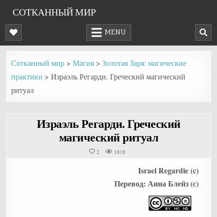
Skip
СОТКАННЫЙ МИР
to
content
MENU
Сотканный мир
>
Магия
>
Золотая Заря: магические
практики
>
Израэль Регарди. Греческий магический
ритуал
Израэль Регарди. Греческий
магический ритуал
2
1818
Israel Regardie (c)
Перевод: Анна Блейз (с)