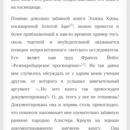
на посмешище.
Помимо довольно забавной книги Эллика Хоува,
[2]
посвященной Золотой Заре
, можно привести и
более приближенный к нам во времени пример того,
сколь тщетной и неубедительной оказывается
позиции непросветленного светского исследователя.
Его являет нам труд Франсес Йейтс
[3]
«Розенкрейцерское просвещение»
. Не так давно
мне случилось обсуждать ее с одним моим ученым
другом, от которого я услышал замечательный
аргумент: «..Но зато книга так превосходно
документирована!» О, да, этого у нее не отнимешь!
Документирована она и впрямь столь превосходно,
что поневоле напоминает мне изумительно забавную
раннюю пародию Алистера Кроули на хорошо
документированную научную книгу. Она