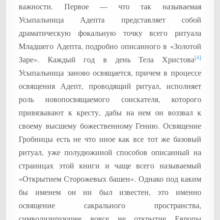
важности. Первое — что так называемая
Усыпальница Адепта представляет собой
драматическую фокальную точку всего ритуала
Младшего Адепта, подробно описанного в «Золотой
[4]
Заре». Каждый год в день Тела Христова
Усыпальница заново освящается, причем в процессе
освящения Адепт, проводящий ритуал, исполняет
роль новопосвящаемого соискателя, которого
привязывают к кресту, дабы на нем он воззвал к
своему высшему божественному Гению. Освящение
Гробницы есть не что иное как все тот же базовый
ритуал, уже полудюжиной способов описанный на
страницах этой книги и чаще всего называемый
«Открытием Сторожевых башен». Однако под каким
бы именем он ни был известен, это именно
освящение сакрального пространства,
символизирующее вовсе не открытие Европы