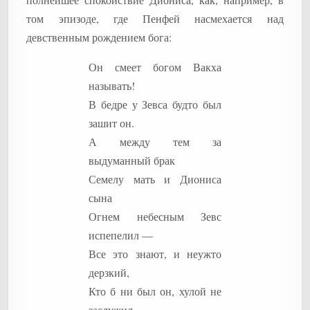
том эпизоде, где Пенфей насмехается над
девственным рождением бога:
Он смеет богом Вакха
называть!
В бедре у Зевса будто был
зашит он.
А между тем за
выдуманный брак
Семелу мать и Диониса
сына
Огнем небесным Зевс
испепелил —
Все это знают, и неужто
дерзкий,
Кто б ни был он, хулой не
заслужил