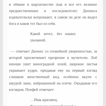
в обмане и шарлатанстве (как и все его великие
предшественники и последователи) Диониса
издевательски вопрошают, в самом ли деле он видел
бога и каков тот был из себя.
Какой хотел, без наших
указаний,
— отвечает Дионис со спокойной уверенностью, за
которой просвечивает презрение к мучителю. Лоб
юноши увит виноградной лозой, широкие листья
укрывают кудри, придавая ему на первый взгляд
слишком женственный вид, особенно вкупе с
шкурой лани, наброшенной на плечи. Окидывая его
взглядом, Пенфей отмечает:
…Ишь красавец,
Как раз на женский вкус! а