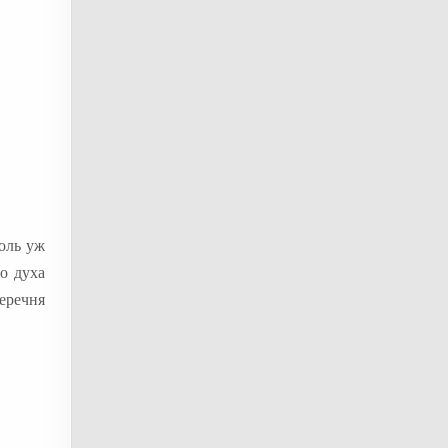
оль уж
о духа
еречня