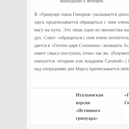
выкидыши у женщин.
В «Гримуаре папы Гонория» указывается допо
здесь предписывается обращаться с ним очень
магу на пути. Это лишь один из множества н
дух. Совет «обращаться с ним очень почтител
дается в «Гоэтии царя Соломона»: вызывать А
имеет смысл поступать точно так же. (Разумее
именуется «вторым или младшим Сатаной».) И
над операциями дня Марса приписывается либо
Итальянская
«
версия
Го
«Истинного
гримуара»