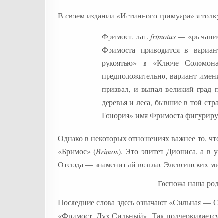
В своем издании «Истинного гримуара» я тол
Фримост: лат.
frimotus
— «рычание,
Фримоста приводится в вариан
рукоятью» в «Ключе Соломон
предположительно, вариант имен
призвал, и выпал великий град 
деревья и леса, бывшие в той стр
Гонория» имя Фримоста фигурируе
Однако в некоторых отношениях важнее то, чт
«Бримос» (
Brimos
). Это эпитет Диониса, а в 
Отсюда — знаменитый возглас Элевсинских ми
Госпожа наша ро
Последние слова здесь означают «Сильная — 
«Фримост, Дух Сильный». Так подчеркивается 