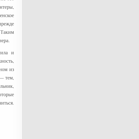
нтеры,
енское
прежде
 Таким
нера.
сила и
ность,
ном из
— тем,
льник,
оторые
иться.