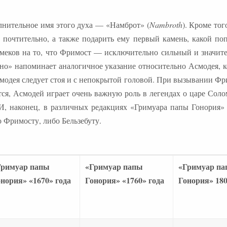
лнительное имя этого духа — «Намброт» (
Nambroth
). Кроме тог
 почтительно, а также подарить ему первый камень, какой поп
амеков на то, что Фримост — исключительно сильный и значит
ьно» напоминает аналогичное указание относительно Асмодея, к
смодея следует стоя и с непокрытой головой. При вызывании Фр
тся, Асмодей играет очень важную роль в легендах о царе Сол
, наконец, в различных редакциях «Гримуара папы Гонория» 
 Фримосту, либо Бельзебуту.
Гримуар папы
«Гримуар папы
«Гримуар п
нория» «1670» года
Гонория» «1760» года
Гонория» 180