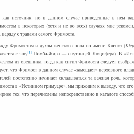
 как источник, но в данном случае приведенные в нем ва
мостом в некоторых (хотя и не во всех) случаях мне рекомен
а наряду с травами самого Фримоста.
между Фримостом и духом женского пола по имени Клепот (
Klep
[1]
вляется с эшу
Помба-Жира — спутницей Люцифера). В «Ис
жезлом из орешника, тогда как сигил Фримоста следует изобра
едует, что Фримост в данном случае «замещает» верховного вла
талей постепенно начинает складываться та важная роль, кото
имоста в «Истинном гримуаре», мы приходим к выводу, что его 
рнее тех, что перечислены непосредственно в каталоге способ