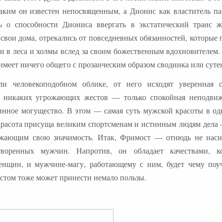
ким он известен непосвященным, а Дионис как властитель па
 о способности Диониса ввергать в экстатический транс ж
вои дома, отрекались от повседневных обязанностей, которые 
ли в леса и холмы вслед за своим божественным вдохновителем.
имеет ничего общего с прозаическим образом сводника или суте
ли человекоподобном облике, от него исходят уверенная 
, никаких угрожающих жестов — только спокойная неподвиж
нное могущество. В этом — самая суть мужской красоты в од
красота присуща великим спортсменам и истинным людям дела 
ружающим свою значимость. Итак, Фримост — отнюдь не наси
оренных мужчин. Напротив, он обладает качествами, к
нщин, и мужчине-магу, работающему с ним, будет чему поуч
том тоже может принести немало пользы.