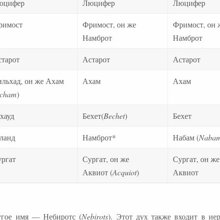
юцифер
Люцифер
Люцифер
римост
Фримост, он же
Фримост, он 
Намброт
Намброт
тарот
Астарот
Астарот
льхад, он же Ахам
Ахам
Ахам
cham
)
хауд
Бехет(
Bechet
)
Бехет
ланд
Намброт*
Набам (
Naba
ргат
Сургат, он же
Сургат, он же
Аквиот (
Acquiot
)
Аквиот
угое имя — Небиротс (
Nebirots
). Этот дух также входит в ие