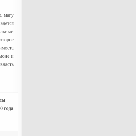
о, магу
адется
ельный
оторое
имоста
омоне и
власть
апы
0 года