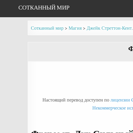
Skip
СОТКАННЫЙ МИР
to
content
Сотканный мир
>
Магия
>
Джейк Стреттон-Кент.
Ф
Настоящий перевод доступен по
лицензии C
Некоммерческое ис