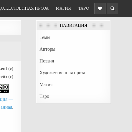
ДОЖЕСТВЕННАЯ ПРОЗА
МАГИЯ
ТАРО
НАВИГАЦИЯ
Темы
Авторы
Поэзия
ent (c)
Художественная проза
йз (с)
Магия
Таро
буция —
ванная
.