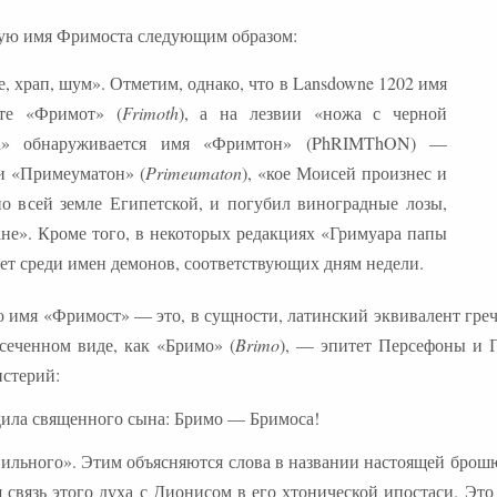
кую имя Фримоста следующим образом:
 храп, шум». Отметим, однако, что в Lansdowne 1202 имя
те «Фримот» (
Frimoth
), а на лезвии «ножа с черной
а» обнаруживается имя «Фримтон» (PhRIMThON) —
и «Примеуматон» (
Primeumaton
), «кое Моисей произнес и
по всей земле Египетской, и погубил виноградные лозы,
ане». Кроме того, в некоторых редакциях «Гримуара папы
т среди имен демонов, соответствующих дням недели.
о имя «Фримост» — это, в сущности, латинский эквивалент греч
усеченном виде, как «Бримо» (
Brimo
), — эпитет Персефоны и Г
стерий:
дила священного сына: Бримо — Бримоса!
Сильного». Этим объясняются слова в названии настоящей бро
связь этого духа с Дионисом в его хтонической ипостаси. Это 