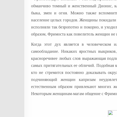
обманчиво томный и женственный Дионис, ка
быка, змеи и огня. Можно также вспомнить
население целых городов. Женщины покидали с
исполняли так безропотно и покорно, и уходи
образом, Фримоста как повелитель женщин не 
Когда этот дух является в человеческом и
самообладание. Никаких яростных выкриков
красноречивее любых слов выражающая подли
самых притягательных ее обличий. Подобная 
кто не стремится постоянно доказывать ок
подчиняющий женщин капризам неудовлетв
естественным образом привлекают многих же
Некоторым женщинам-магам общение с Фримос