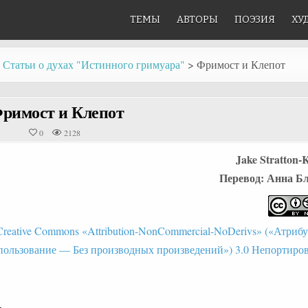
ТЕМЫ
АВТОРЫ
ПОЭЗИЯ
ХУ
 Статьи о духах "Истинного гримуара"
>
Фримост и Клепот
римост и Клепот
0
2128
Jake Stratton-K
Перевод: Анна Бле
reative Commons «Attribution-NonCommercial-NoDerivs» («Атри
пользование — Без производных произведений») 3.0 Непортиро