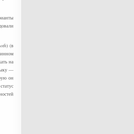
рианты
довали
oth
) (в
тинном
жать на
дыку —
рую он
статус
ностей