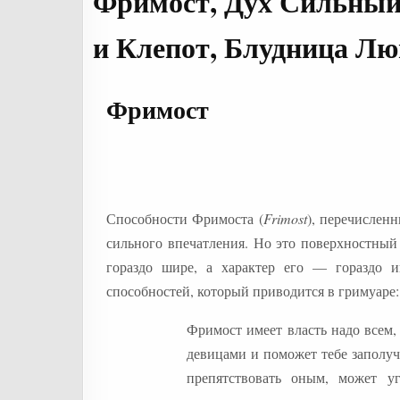
Фримост, Дух Сильный
и Клепот, Блудница Л
Фримост
Способности Фримоста (
Frimost
), перечислен
сильного впечатления. Но это поверхностный
гораздо шире, а характер его — гораздо ин
способностей, который приводится в гримуаре:
Фримост имеет власть надо всем,
девицами и поможет тебе заполуч
препятствовать оным, может у