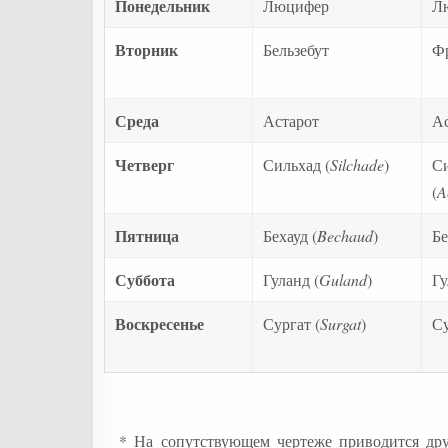
Понедельник
Люцифер
Л
Вторник
Бельзебут
Ф
Среда
Астарот
Ас
Четверг
Сильхад (
Silchade
)
Си
(
A
Пятница
Бехауд (
Bechaud
)
Бе
Суббота
Гуланд (
Guland
)
Гу
Воскресенье
Сургат (
Surgat
)
Су
* На сопутствующем чертеже приводится др