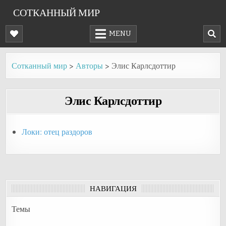
Skip
СОТКАННЫЙ МИР
to
content
MENU
Сотканный мир
>
Авторы
>
Элис Карлсдоттир
Элис Карлсдоттир
Локи: отец раздоров
НАВИГАЦИЯ
Темы