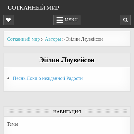
Skip
СОТКАННЫЙ МИР
to
content
MENU
Сотканный мир
>
Авторы
>
Эйлин Лаувейсон
Эйлин Лаувейсон
Песнь Локи о нежданной Радости
НАВИГАЦИЯ
Темы